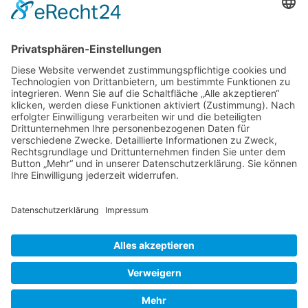
Tel.:
+49 (0) 1514 617 4615
E-Mail:
info@mirza-catering.de
SOZIALE NETZWERKE
Facebook
Instagram
RECHTLICHES
kontakt
datenschutz
impressum
cookie-einstellungen