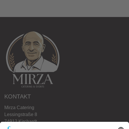
KONTAKT
Mirza Catering
Lessingstraße 8
74912 Kirchardt