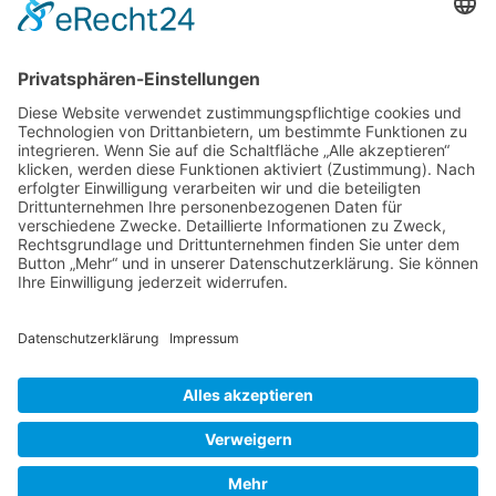
Tel.:
+49 (0) 1514 617 4615
E-Mail:
info@mirza-catering.de
SOZIALE NETZWERKE
Facebook
Instagram
RECHTLICHES
kontakt
datenschutz
impressum
cookie-einstellungen