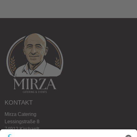
KONTAKT
Mirza Catering
Lessingstraße 8
74912 Kirchardt