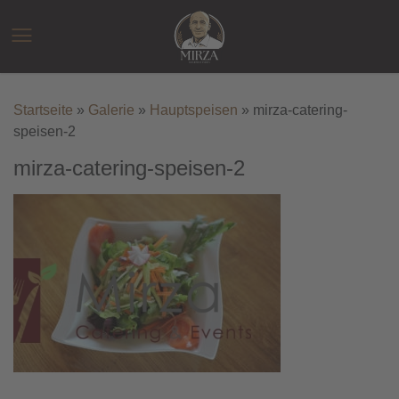
Zum
Inhalt
☰
springen
Startseite
»
Galerie
»
Hauptspeisen
»
mirza-catering-
speisen-2
mirza-catering-speisen-2