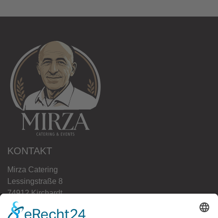
KONTAKT
Mirza Catering
Lessingstraße 8
74912 Kirchardt
Tel.:
+49 (0) 1514 617 4615