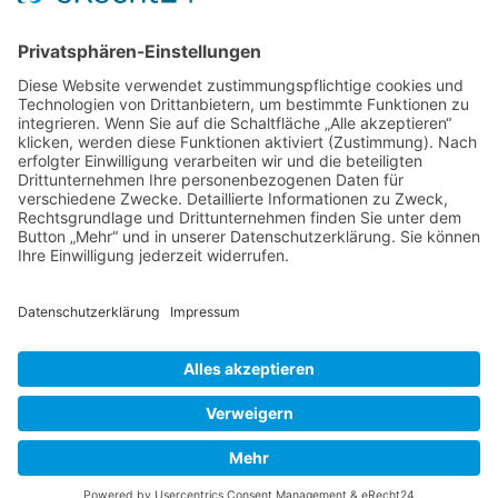
E-Mail:
info@mirza-catering.de
SOZIALE NETZWERKE
Facebook
Instagram
RECHTLICHES
kontakt
datenschutz
impressum
cookie-einstellungen
Webdesign von CI Commerce GmbH