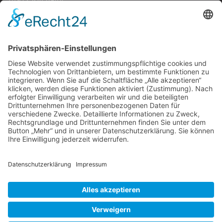
Tel.:
+49 (0) 1514 617 4615
E-Mail:
info@mirza-catering.de
SOZIALE NETZWERKE
Facebook
Instagram
RECHTLICHES
kontakt
datenschutz
impressum
cookie-einstellungen