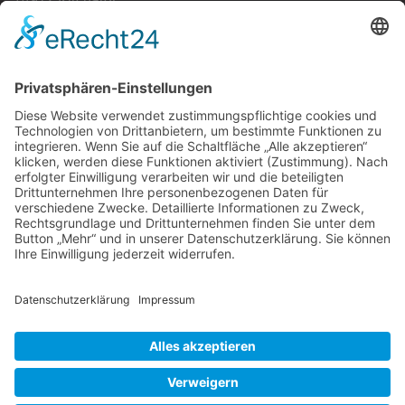
Tel.:
+49 (0) 1514 617 4615
E-Mail:
info@mirza-catering.de
SOZIALE NETZWERKE
Facebook
Instagram
RECHTLICHES
kontakt
datenschutz
impressum
cookie-einstellungen