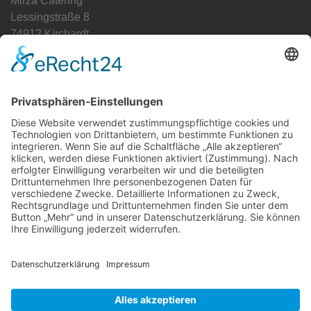
Mirza Catering
Lessingstraße 8
74912 Kirchardt
Tel.:
+49 (0) 1514 617 4615
E-Mail:
info@mirza-catering.de
SOZIALE NETZWERKE
Facebook
Instagram
RECHTLICHES
kontakt
datenschutz
impressum
cookie-einstellungen