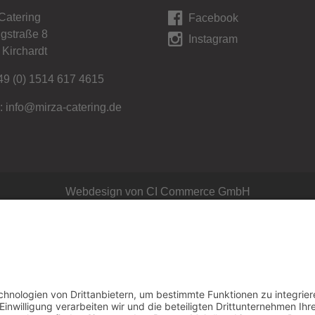
Catering
Facebook
gstraße 8
Instagram
Kirchardt
49 (0) 1514 617 4615
l:
info@mirza-catering.de
Webdesign von CI Commerce GmbH