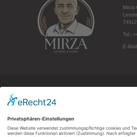
Mirza 
Lessin
74912 
Tel.:
+
E-Mai