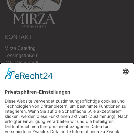
KONTAKT
Mirza Catering
Lessingstraße 8
74912 Kirchardt
Tel.:
+49 (0) 1514 617 4615
E-Mail:
info@mirza-catering.de
SOZIALE NETZWERKE
Facebook
Instagram
RECHTLICHES