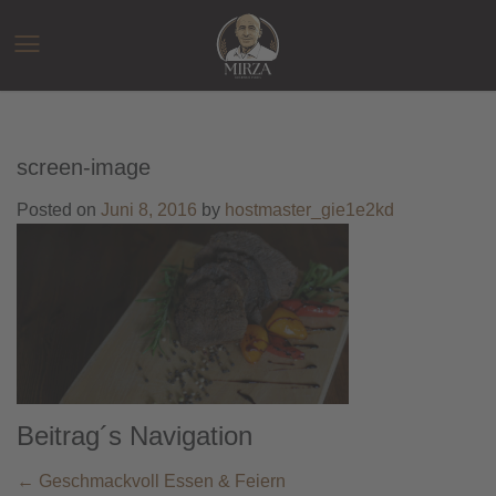
Zum
Inhalt
☰
springen
screen-image
Posted on
Juni 8, 2016
by
hostmaster_gie1e2kd
Beitrag´s Navigation
←
Geschmackvoll Essen & Feiern